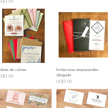
rice
S$3.00
Quick View
Quick View
obres de colores
Invitaciones empresariales -
alargada
rice
S$3.00
Price
US$3.00