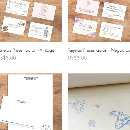
Quick View
Quick View
arjetas Presentación - Vintage
Tarjetas Presentación - Negocios
rice
Price
S$3.00
US$3.00