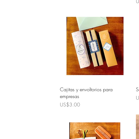
P
U
Quick View
Cajitas y envoltorios para
S
empresas
P
U
Price
US$3.00