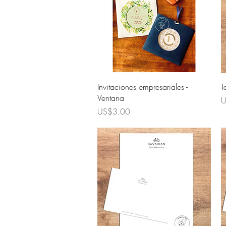
Quick View
Invitaciones empresariales -
T
Ventana
P
U
Price
US$3.00