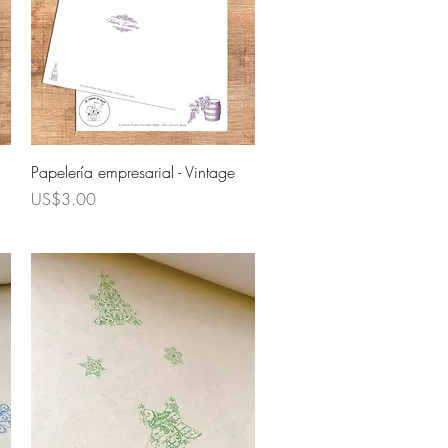
Quick View
Papelería empresarial - Vintage
Price
US$3.00