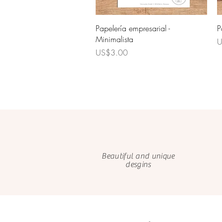
Quick View
Papelería empresarial -
P
Minimalista
P
U
Price
US$3.00
Beautiful and unique
desgins