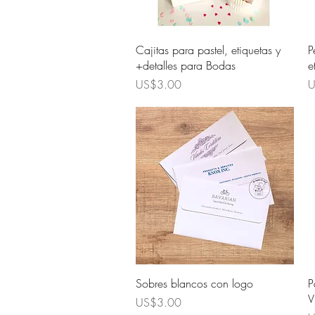
Quick View
Cajitas para pastel, etiquetas y
P
+detalles para Bodas
e
Price
P
US$3.00
U
Quick View
Sobres blancos con logo
P
V
Price
US$3.00