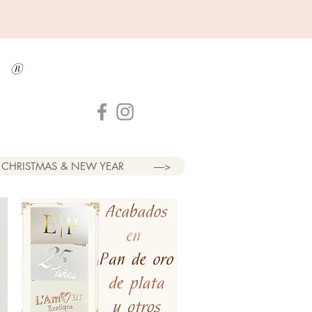
a
®
CHRISTMAS & NEW YEAR
----->