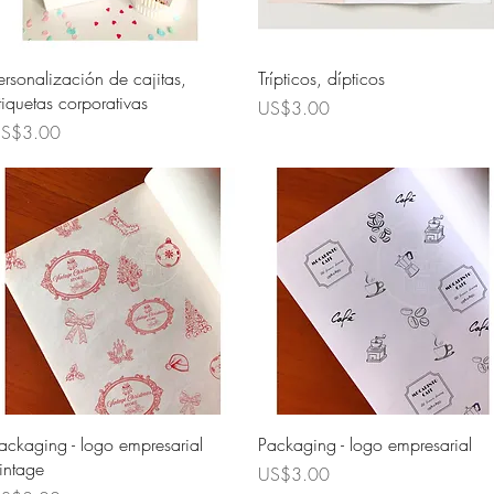
Quick View
Quick View
ersonalización de cajitas,
Trípticos, dípticos
tiquetas corporativas
Price
US$3.00
rice
S$3.00
Quick View
Quick View
ackaging - logo empresarial
Packaging - logo empresarial
intage
Price
US$3.00