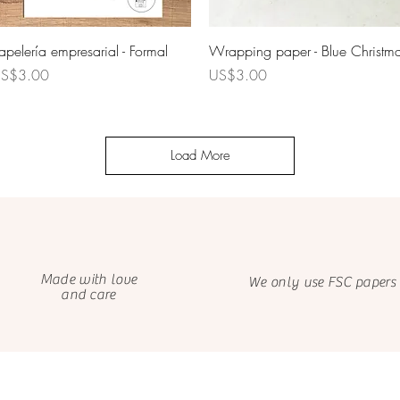
Quick View
Quick View
apelería empresarial - Formal
Wrapping paper - Blue Christm
rice
Price
S$3.00
US$3.00
Load More
Made with love
We only use FSC papers
and care