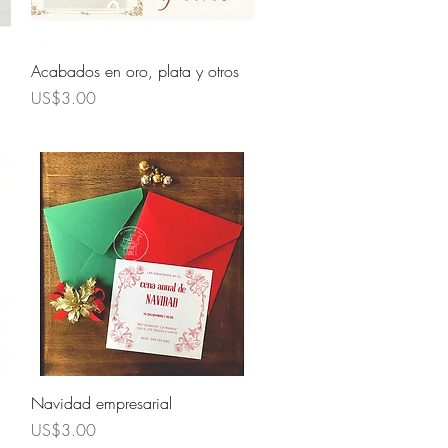
Quick View
Acabados en oro, plata y otros
Price
US$3.00
Quick View
Navidad empresarial
Price
US$3.00