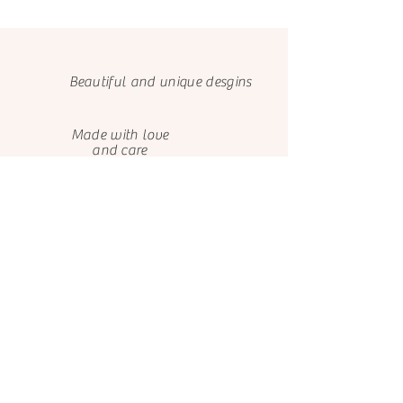
Beautiful and unique desgins
Made with love
and care
We only use FSC papers
Happy customers
About us
Contact us
El Castillo de Ana
El Castillo de Ana