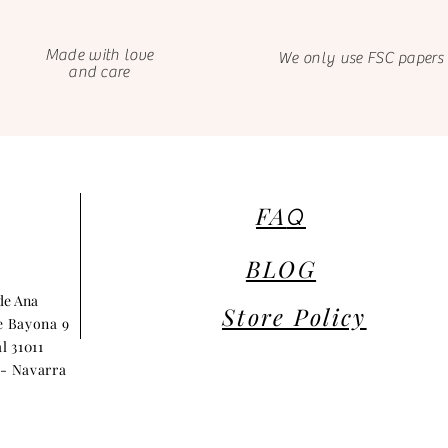
Made with love
We only use FSC papers
and care
FA
Q
BLOG
 de Ana
Store Policy
e Bayona 9
l 31011
- Navarra