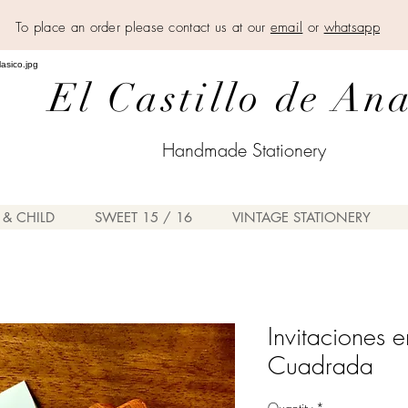
To place an order please contact us at our
email
or
whatsapp
El Castillo de An
Handmade Stationery
 & CHILD
SWEET 15 / 16
VINTAGE STATIONERY
Invitaciones e
Cuadrada
Quantity
*