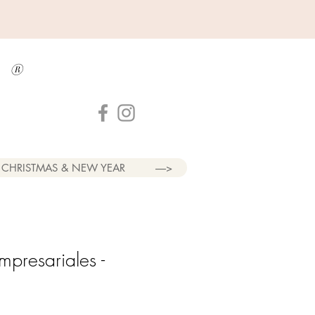
a
®
CHRISTMAS & NEW YEAR
----->
mpresariales -