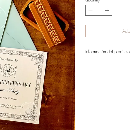
Add 
Información del producto
Invitaciones para eventos 
en finos papeles y cartulina
colores, texturas y gramaj
impresión a sus clientes
Trabajamos también con pa
dar mayor elegancia a su p
Diseñamos además el logo
para cotizaciones y más de
el.castillo.ana@gmail.com
6639