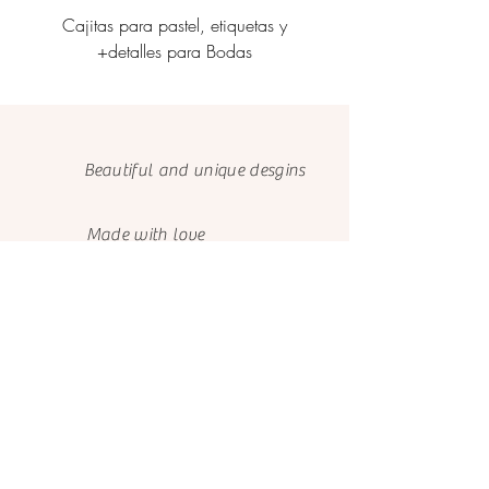
Cajitas para pastel, etiquetas y
Personalización de caj
+detalles para Bodas
etiquetas corporati
Beautiful and unique desgins
Made with love
and care
We only use FSC papers
Happy customers
About us