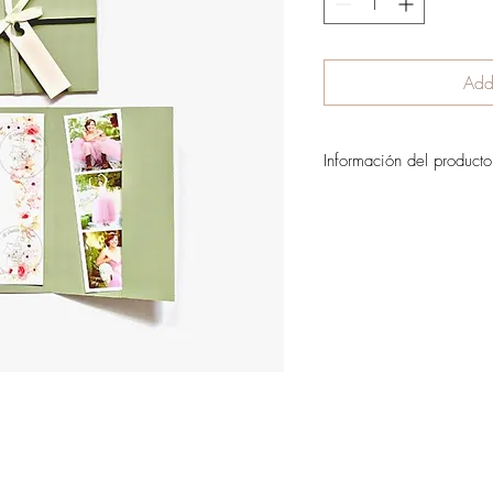
Add 
Información del producto
Moderna invitación con de
invitación que será tambié
invitados.
Incluye la invitación pr
blanco para el regalo.
La cantidad mínima es
El valor del envío se c
pedido.
Si quieres reservar tu pe
detalles y datos de envío 
al email el.castillo.ana@g