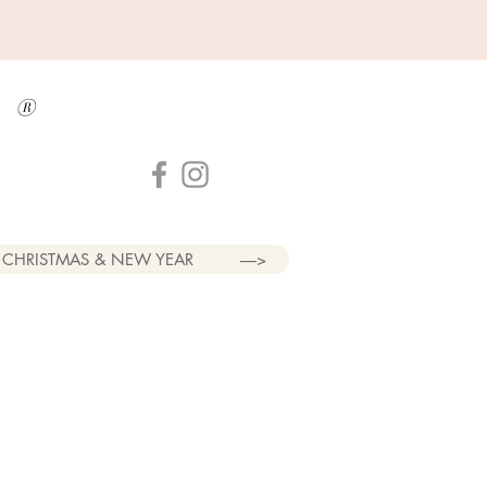
a
®
CHRISTMAS & NEW YEAR
----->