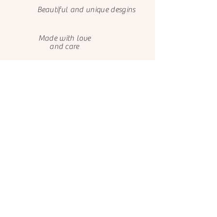
Beautiful and unique desgins
Made with love
and care
We only use FSC papers
Happy customers
About us
Contact us
El Castillo de Ana
El Castillo de Ana
Avenida de Bayona 9
099 731 6639
Cód. Postal 31011
Josefina Barba, Valle de
Pamplona - Navarra
Los Chillos
España
Quito 171101