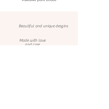
mandarnos los detalles y datos de envío
más adelante por favor escríbenos al
email el.castillo.ana@gmail.com para
notificarnos, o al whatsapp (+593 9
9731 6639).
Beautiful and unique desgins
Made with love
and care
We only use FSC papers
Happy customers
About us
Contact us