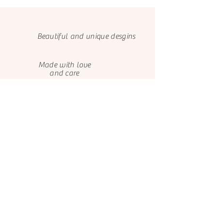
Beautiful and unique desgins
Made with love
and care
We only use FSC papers
Happy customers
About us
Contact us
El Castillo de Ana
El Castillo de Ana
Avenida de Bayona 9
099 731 6639