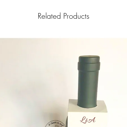
al email el.castillo.ana@g
whatsapp (+593 9 9731
Related Products