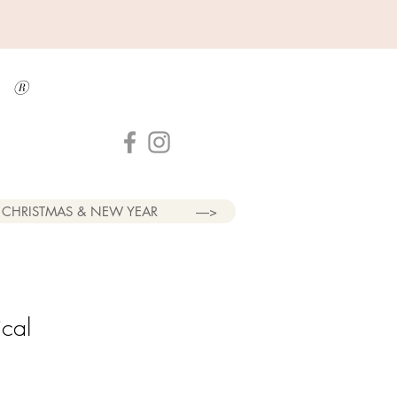
a
®
CHRISTMAS & NEW YEAR
----->
ical