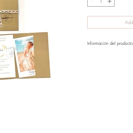
Add 
Información del producto
Moderna invitación con d
con la cartulina exterior.
bonito recuerdo para tus i
Incluye la invitación ar
sobrecito blanco y so
invitado.
La cantidad mínima es
El valor del envío se c
pedido.
Si quieres reservar tu pe
detalles y datos de envío 