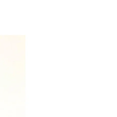
mail.com para notificarnos, o al
 6639).