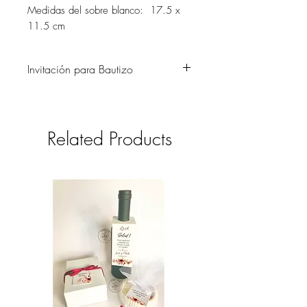
Medidas del sobre blanco: 17.5 x
11.5 cm
Invitación para Bautizo
Dulce invitación con cinta de tul y
marco ondulado. Una invitación que
será también un bonito recuerdo para tus
Related Products
invitados.
Incluye la invitación armada y sobre
blanco.
La cantidad mínima es de 24
unidades.
El valor del envío se cotizará una vez
confirmado el pedido.
Los detalles en la invitación (flores, cintas)
pueden variar según la disponibilidad.
Se reemplazará por detalles similares