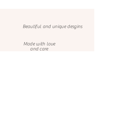
Si quieres reservar tu pedido y
mandarnos los detalles y datos de envío
más adelante por favor escríbenos al
email el.castillo.ana@gmail.com para
notificarnos, o al whatsapp (+593 9
Beautiful and unique desgins
9731 6639).
Made with love
and care
We only use FSC papers
Happy customers
About us
Contact us
El Castillo de Ana
El Castillo de Ana