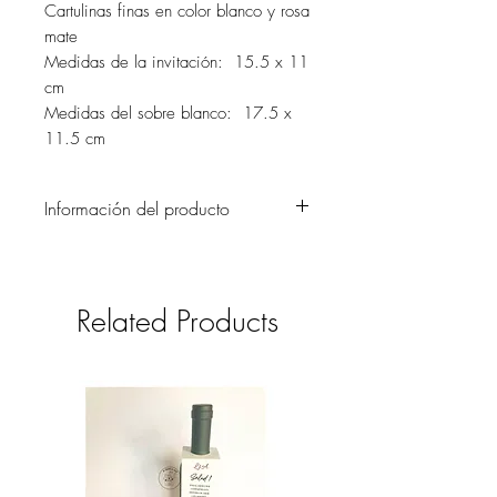
Cartulinas finas en color blanco y rosa
mate
Medidas de la invitación: 15.5 x 11
cm
Medidas del sobre blanco: 17.5 x
11.5 cm
Información del producto
Frescas y modernas invitaciones de boda
que seguro será la sensación entre tus
invitados. El detalle de la cubierta
Related Products
pintada a mano le da un aire muy
coqueto y a la vez bohemio. También
tenemos en versión digital.
La tarjetería de mesa a juego con las
invitaciones pondrán el toque perfecto
para una boda moderna y especial (no
se incluyen en el precio).