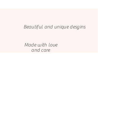
mandarnos los detalles y datos de envío
más adelante por favor escríbenos al
email el.castillo.ana@gmail.com para
notificarnos, o al whatsapp (+593 9
Beautiful and unique desgins
9731 6639).
Made with love
and care
We only use FSC papers
Happy customers
About us
Contact us
El Castillo de Ana
El Castillo de Ana